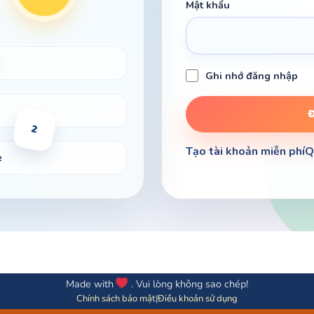
Mật khẩu
Ghi nhớ đăng nhập
2
Tạo tài khoản miễn phí
Q
ẹ
Made with
. Vui lòng không sao chép!
Chính sách bảo mật
|
Điều khoản sử dụng