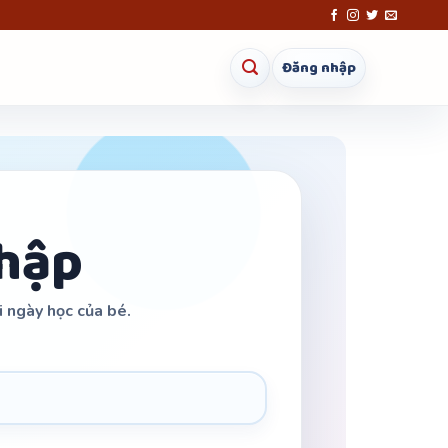
Đăng nhập
hập
i ngày học của bé.