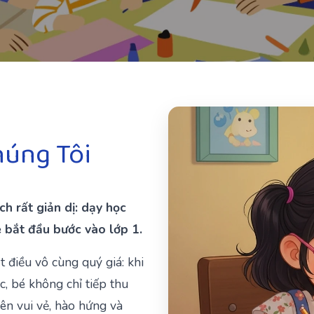
úng Tôi
h rất giản dị: dạy học
é bắt đầu bước vào lớp 1.
t điều vô cùng quý giá: khi
c, bé không chỉ tiếp thu
nên vui vẻ, hào hứng và