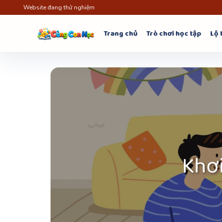
Bỏ
Website đang thử nghiệm
qua
nội
Trang chủ
Trò chơi học tập
Lộ 
dung
Khơ