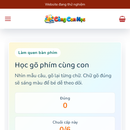
Bỏ
Website đang thử nghiệm
qua
nội
dung
Làm quen bàn phím
Học gõ phím cùng con
Nhìn mẫu câu, gõ lại từng chữ. Chữ gõ đúng
sẽ sáng màu để bé dễ theo dõi.
Đúng
0
Chuỗi cấp này
0/6