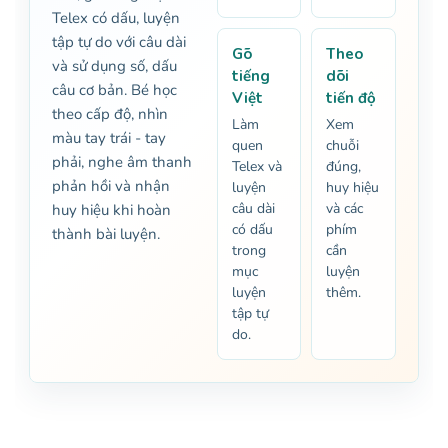
Telex có dấu, luyện
tập tự do với câu dài
Gõ
Theo
và sử dụng số, dấu
tiếng
dõi
câu cơ bản. Bé học
Việt
tiến độ
theo cấp độ, nhìn
Làm
Xem
màu tay trái - tay
quen
chuỗi
phải, nghe âm thanh
Telex và
đúng,
phản hồi và nhận
luyện
huy hiệu
câu dài
và các
huy hiệu khi hoàn
có dấu
phím
thành bài luyện.
trong
cần
mục
luyện
luyện
thêm.
tập tự
do.