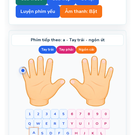
Luyện phím yếu
Âm thanh: Bật
Phím tiếp theo: a - Tay trái - ngón út
Tay trái
Tay phải
Ngón cái
1
2
3
4
5
6
7
8
9
0
Q
W
E
R
T
Y
U
I
O
P
A
S
D
F
G
H
J
K
L