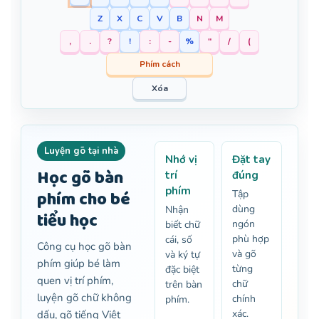
Z
X
C
V
B
N
M
,
.
?
!
:
-
%
"
/
(
Phím cách
Xóa
Luyện gõ tại nhà
Nhớ vị
Đặt tay
Học gõ bàn
trí
đúng
phím
phím cho bé
Tập
dùng
Nhận
tiểu học
ngón
biết chữ
phù hợp
cái, số
Công cụ học gõ bàn
và gõ
và ký tự
phím giúp bé làm
từng
đặc biệt
quen vị trí phím,
chữ
trên bàn
luyện gõ chữ không
chính
phím.
xác.
dấu, gõ tiếng Việt