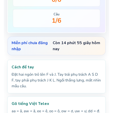
Câu
1/6
Miễn phí chưa đăng
Còn 14 phút 54 giây hôm
nhập
nay
Cách để tay
Đặt hai ngón trỏ lên F và J. Tay trái phụ trách A S D
F, tay phải phụ trách J K L. Ngồi thẳng lưng, mắt nhìn
mẫu câu.
Gõ tiếng Việt Telex
aa = â, aw = ă, ee = ê, oo = ô, ow = ơ, uw = ư, dd = đ.