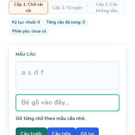
Cấp 1: Chữ cái
Cấp 3: Câu
Cấp 2: Từ ngắn
rời
không dấu
Kỷ lục chuỗi: 0
Tổng câu đã xong: 0
Phím yếu: chưa có
MẪU CÂU
a
s
d
f
Gõ từng chữ theo mẫu câu nhé.
Câu trước
Câu tiếp
Gõ lại