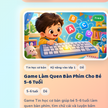
Free
Tin học cơ bản
Kỹ năng vào lớp 1
Dễ
Game Làm Quen Bàn Phím Cho Bé
5-6 Tuổi
5-6 tuổi
Dễ
Game Tin học cơ bản giúp bé 5-6 tuổi làm
quen bàn phím, tìm chữ cái và luyện bấm