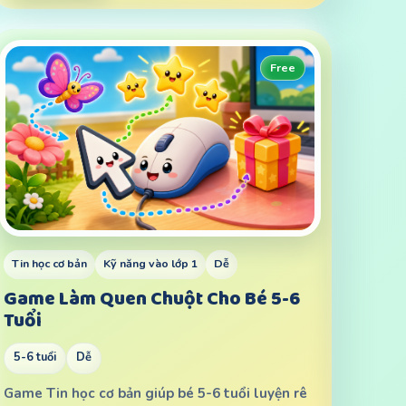
Free
Tin học cơ bản
Kỹ năng vào lớp 1
Dễ
Game Làm Quen Chuột Cho Bé 5-6
Tuổi
5-6 tuổi
Dễ
Game Tin học cơ bản giúp bé 5-6 tuổi luyện rê