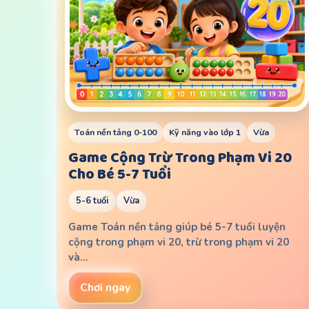
Toán nền tảng 0-100
Kỹ năng vào lớp 1
Vừa
Game Cộng Trừ Trong Phạm Vi 20
Cho Bé 5-7 Tuổi
5-6 tuổi
Vừa
Game Toán nền tảng giúp bé 5-7 tuổi luyện
cộng trong phạm vi 20, trừ trong phạm vi 20
và…
Chơi ngay