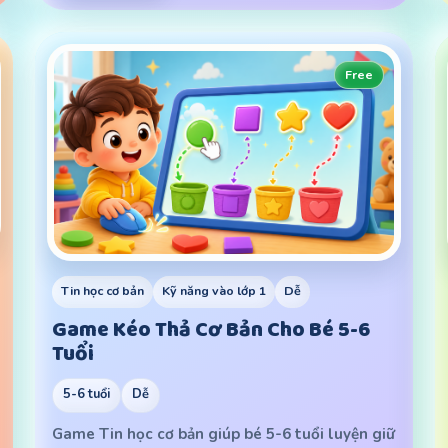
Free
Tin học cơ bản
Kỹ năng vào lớp 1
Dễ
Game Kéo Thả Cơ Bản Cho Bé 5-6
Tuổi
5-6 tuổi
Dễ
Game Tin học cơ bản giúp bé 5-6 tuổi luyện giữ