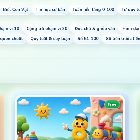
 Biết Con Vật
Tin học cơ bản
Toán nền tảng 0-100
Tư duy l
hạm vi 10
Cộng trừ phạm vi 20
Đọc chữ & ghép vần
Hình dạn
quen chuột
Quy luật & suy luận
Số 51-100
Số liền trước liề
Free