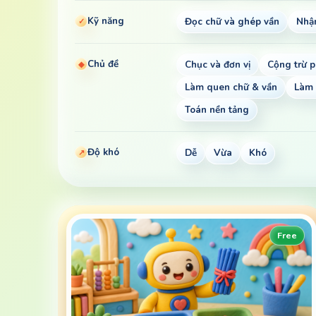
Kỹ năng
Đọc chữ và ghép vần
Nhận
✓
Chủ đề
Chục và đơn vị
Cộng trừ p
◆
Làm quen chữ & vần
Làm 
Toán nền tảng
Độ khó
Dễ
Vừa
Khó
↗
Free