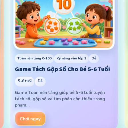
Toán nền tảng 0-100
Kỹ năng vào lớp 1
Dễ
Game Tách Gộp Số Cho Bé 5-6 Tuổi
5-6 tuổi
Dễ
Game Toán nền tảng giúp bé 5-6 tuổi luyện
tách số, gộp số và tìm phần còn thiếu trong
phạm…
Chơi ngay