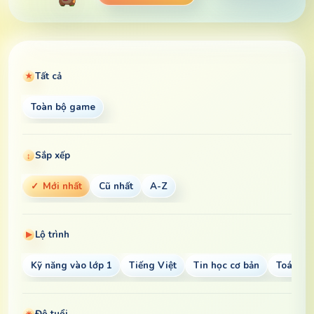
Tất cả
★
Toàn bộ game
Sắp xếp
↕
Mới nhất
Cũ nhất
A-Z
Lộ trình
▶
Kỹ năng vào lớp 1
Tiếng Việt
Tin học cơ bản
Toán nề
Độ tuổi