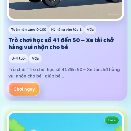
Toán nền tảng 0-100
Kỹ năng vào lớp 1
Vừa
Trò chơi học số 41 đến 50 – Xe tải chở
hàng vui nhộn cho bé
3-4 tuổi
Vừa
Trò chơi "Trò chơi học số 41 đến 50 – Xe tải chở hàng
vui nhộn cho bé" giúp bé…
Chơi ngay
Free