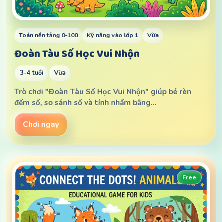
Toán nền tảng 0-100
Kỹ năng vào lớp 1
Vừa
Đoàn Tàu Số Học Vui Nhộn
3-4 tuổi
Vừa
Trò chơi "Đoàn Tàu Số Học Vui Nhộn" giúp bé rèn
đếm số, so sánh số và tính nhẩm bằng…
Chơi ngay
Free