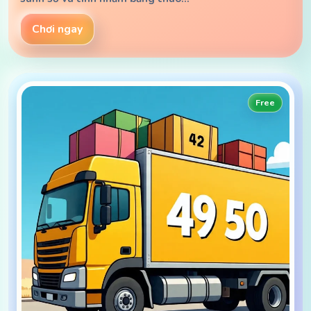
Chơi ngay
Free