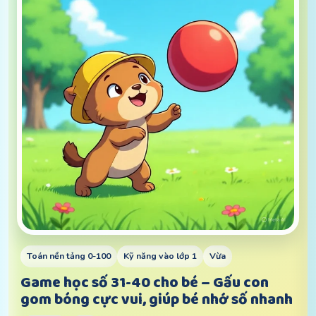
Toán nền tảng 0-100
Kỹ năng vào lớp 1
Vừa
Game học số 31-40 cho bé – Gấu con
gom bóng cực vui, giúp bé nhớ số nhanh