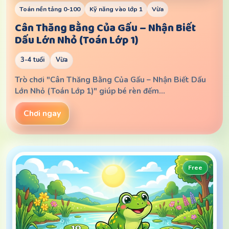
Toán nền tảng 0-100
Kỹ năng vào lớp 1
Vừa
Cân Thăng Bằng Của Gấu – Nhận Biết
Dấu Lớn Nhỏ (Toán Lớp 1)
3-4 tuổi
Vừa
Trò chơi "Cân Thăng Bằng Của Gấu – Nhận Biết Dấu
Lớn Nhỏ (Toán Lớp 1)" giúp bé rèn đếm…
Chơi ngay
Free