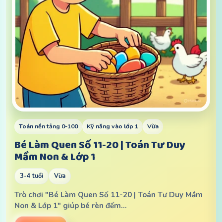
Toán nền tảng 0-100
Kỹ năng vào lớp 1
Vừa
Bé Làm Quen Số 11-20 | Toán Tư Duy
Mầm Non & Lớp 1
3-4 tuổi
Vừa
Trò chơi "Bé Làm Quen Số 11-20 | Toán Tư Duy Mầm
Non & Lớp 1" giúp bé rèn đếm…