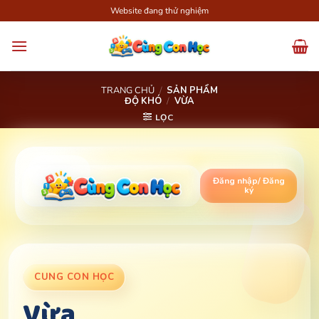
Bỏ
Website đang thử nghiệm
qua
nội
dung
TRANG CHỦ
/
SẢN PHẨM
ĐỘ KHÓ
/
VỪA
LỌC
Đăng nhập/ Đăng
ký
CUNG CON HỌC
Vừa