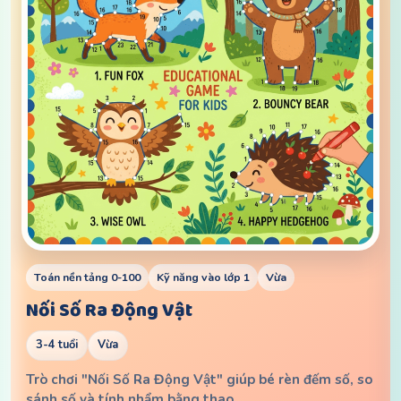
Toán nền tảng 0-100
Kỹ năng vào lớp 1
Vừa
Nối Số Ra Động Vật
3-4 tuổi
Vừa
Trò chơi "Nối Số Ra Động Vật" giúp bé rèn đếm số, so
sánh số và tính nhẩm bằng thao…