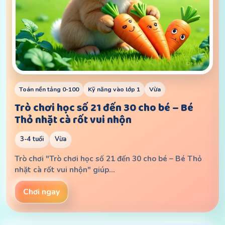
Toán nền tảng 0-100
Kỹ năng vào lớp 1
Vừa
Trò chơi học số 21 đến 30 cho bé – Bé
Thỏ nhặt cà rốt vui nhộn
3-4 tuổi
Vừa
Trò chơi "Trò chơi học số 21 đến 30 cho bé – Bé Thỏ
nhặt cà rốt vui nhộn" giúp…
Chơi ngay