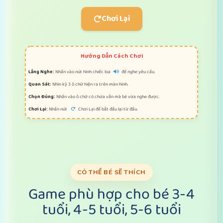
Chơi Lại
Hướng Dẫn Cách Chơi
Lắng Nghe:
Nhấn vào nút hình chiếc loa
để nghe yêu cầu.
Quan Sát:
Nhìn kỹ 3 ô chữ hiện ra trên màn hình.
Chọn Đúng:
Nhấn vào ô chữ có chứa vần mà bé vừa nghe được.
Chơi Lại:
Nhấn nút
Chơi Lại để bắt đầu lại từ đầu.
CÓ THỂ BÉ SẼ THÍCH
Game phù hợp cho bé 3-4
tuổi, 4-5 tuổi, 5-6 tuổi