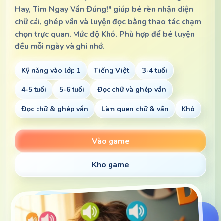
Hay, Tìm Ngay Vần Đúng!" giúp bé rèn nhận diện
chữ cái, ghép vần và luyện đọc bằng thao tác chạm
chọn trực quan. Mức độ Khó. Phù hợp để bé luyện
đều mỗi ngày và ghi nhớ.
Kỹ năng vào lớp 1
Tiếng Việt
3-4 tuổi
4-5 tuổi
5-6 tuổi
Đọc chữ và ghép vần
Đọc chữ & ghép vần
Làm quen chữ & vần
Khó
Vào game
Kho game