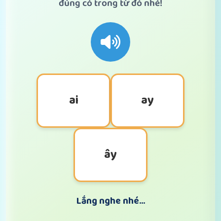
đúng có trong từ đó nhé!
ai
ay
ây
Lắng nghe nhé...