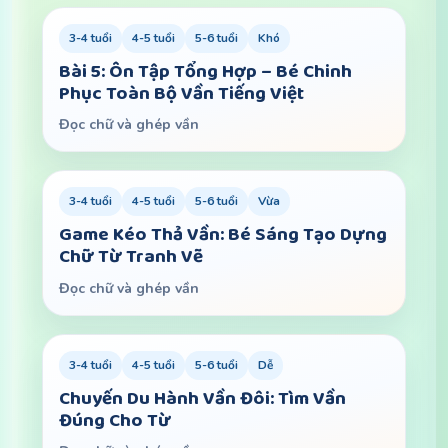
3-4 tuổi
4-5 tuổi
5-6 tuổi
Khó
Bài 5: Ôn Tập Tổng Hợp – Bé Chinh
Phục Toàn Bộ Vần Tiếng Việt
Đọc chữ và ghép vần
3-4 tuổi
4-5 tuổi
5-6 tuổi
Vừa
Game Kéo Thả Vần: Bé Sáng Tạo Dựng
Chữ Từ Tranh Vẽ
Đọc chữ và ghép vần
3-4 tuổi
4-5 tuổi
5-6 tuổi
Dễ
Chuyến Du Hành Vần Đôi: Tìm Vần
Đúng Cho Từ