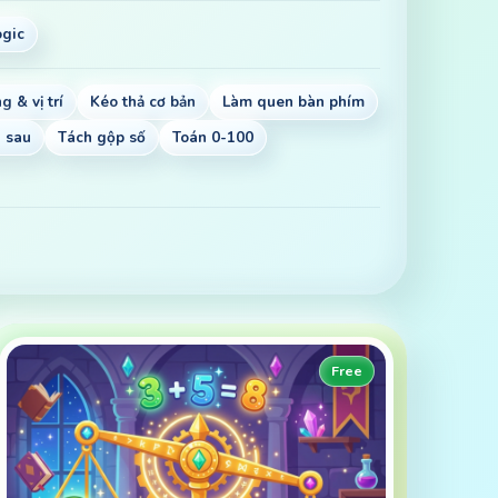
ogic
g & vị trí
Kéo thả cơ bản
Làm quen bàn phím
n sau
Tách gộp số
Toán 0-100
Free