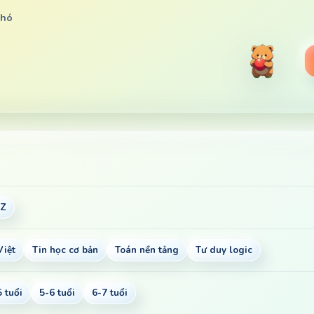
khó
-Z
Việt
Tin học cơ bản
Toán nền tảng
Tư duy logic
5 tuổi
5-6 tuổi
6-7 tuổi