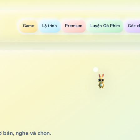
Game
Lộ trình
Premium
Luyện Gõ Phím
Góc c
CHỌN
GAME
TOÁN
VUI
ơ bản, nghe và chọn.