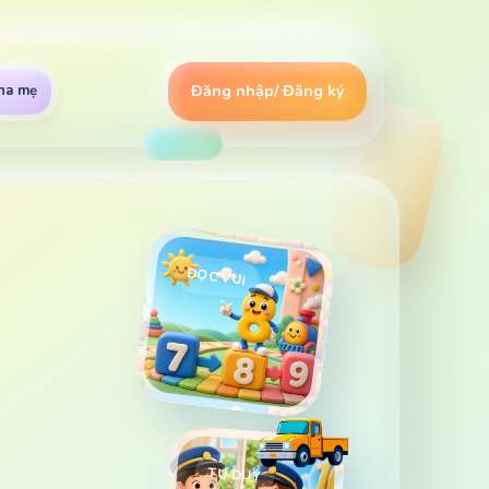
ha mẹ
Đăng nhập/ Đăng ký
ĐỌC VUI
TƯ DUY