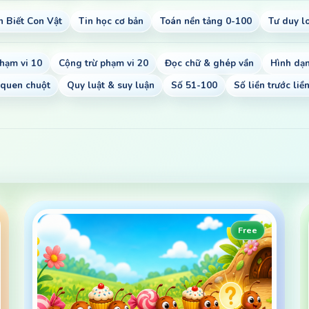
 Biết Con Vật
Tin học cơ bản
Toán nền tảng 0-100
Tư duy l
hạm vi 10
Cộng trừ phạm vi 20
Đọc chữ & ghép vần
Hình dạn
quen chuột
Quy luật & suy luận
Số 51-100
Số liền trước liề
Free