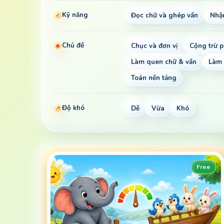
Kỹ năng
Đọc chữ và ghép vần
Nhận
✓
Chủ đề
Chục và đơn vị
Cộng trừ p
◆
Làm quen chữ & vần
Làm 
Toán nền tảng
Độ khó
Dễ
Vừa
Khó
↗
Free