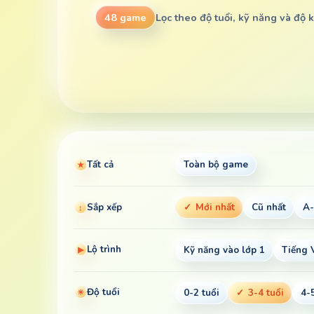
Lọc theo độ tuổi, kỹ năng và độ 
48 game
Tất cả
Toàn bộ game
★
Sắp xếp
Mới nhất
Cũ nhất
A
↕
Lộ trình
Kỹ năng vào lớp 1
Tiếng 
▶
Độ tuổi
0-2 tuổi
3-4 tuổi
4-
☀