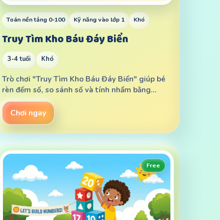
Toán nền tảng 0-100
Kỹ năng vào lớp 1
Khó
Truy Tìm Kho Báu Đáy Biển
3-4 tuổi
Khó
Trò chơi "Truy Tìm Kho Báu Đáy Biển" giúp bé
rèn đếm số, so sánh số và tính nhẩm bằng…
Chơi ngay
Free