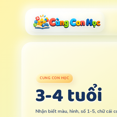
Bỏ
qua
nội
dung
CUNG CON HỌC
3-4 tuổi
Nhận biết màu, hình, số 1-5, chữ cái c