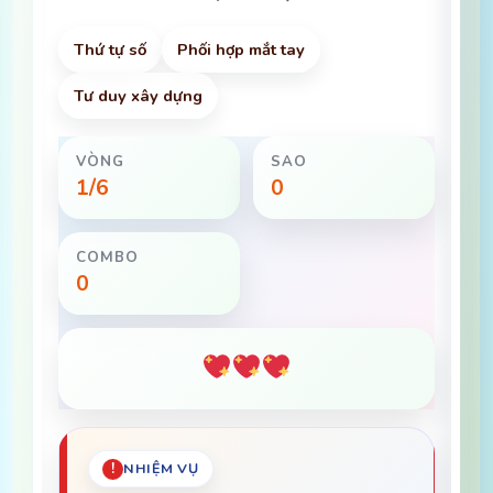
Thứ tự số
Phối hợp mắt tay
Tư duy xây dựng
VÒNG
SAO
1/6
0
COMBO
0
NHIỆM VỤ