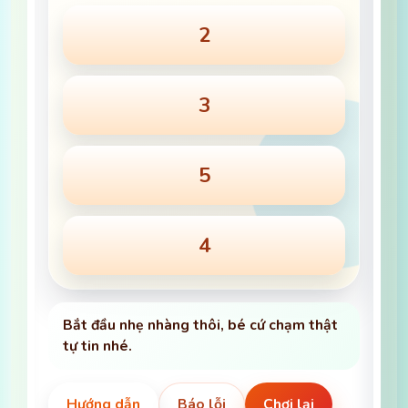
2
3
5
4
Bắt đầu nhẹ nhàng thôi, bé cứ chạm thật
tự tin nhé.
Hướng dẫn
Báo lỗi
Chơi lại