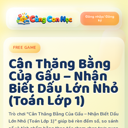
Bỏ
qua
nội
Đăng nhập/ Đăng
ký
dung
FREE GAME
Cân Thăng Bằng
Của Gấu – Nhận
Biết Dấu Lớn Nhỏ
(Toán Lớp 1)
Trò chơi "Cân Thăng Bằng Của Gấu – Nhận Biết Dấu
Lớn Nhỏ (Toán Lớp 1)" giúp bé rèn đếm số, so sánh