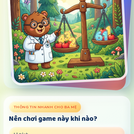
THÔNG TIN NHANH CHO BA MẸ
Nên chơi game này khi nào?