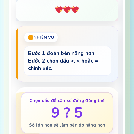
NHIỆM VỤ
Bước 1 đoán bên nặng hơn.
Bước 2 chọn dấu >, < hoặc =
chính xác.
Chọn dấu để cân số đứng đúng thế
9 ? 5
Số lớn hơn sẽ làm bên đó nặng hơn