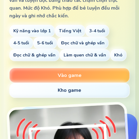
vần và luyện đọc bằng thao tác chạm chọn trực
quan. Mức độ Khó. Phù hợp để bé luyện đều mỗi
ngày và ghi nhớ chắc kiến.
Kỹ năng vào lớp 1
Tiếng Việt
3-4 tuổi
4-5 tuổi
5-6 tuổi
Đọc chữ và ghép vần
Đọc chữ & ghép vần
Làm quen chữ & vần
Khó
Vào game
Kho game