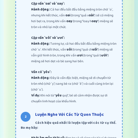
Cặp vần `oai` và `oay`:
Hành động:
Cả hai đều bắt đầu bằng miệng tròn chữ `o`,
nhưng khi kết thúc, vần
oai
(trong “quả x
oài
“) sẽ có miệng
hơi bẹt ra, trong khi vần
oay
(trong “loay h
oay
“) miệng sẽ
tròn và nhỏ lại một chút.
Cặp vần `uôi` và `ươi`:
Hành động:
Tương tự, cả hai đều bắt đầu bằng miệng tròn
chữ `u`. Khi kết thúc, vần
uôi
(trong “quả ch
uối
“) miệng sẽ
vẫn giữ hình tròn, trong khi vần
ươi
(trong “quả b
ưởi
“)
miệng sẽ hơi dẹt và bè sang hai bên.
Vần có `yêu`:
Hành động:
Đây là vần đặc biệt, miệng sẽ di chuyển từ
tròn nhỏ (chữ `y`) sang bè ra (chữ `ê`) và cuối cùng tròn lại
(chữ `u`).
Ví dụ:
Khi nói từ “
yêu
quý”, bé sẽ cảm nhận được sự di
chuyển linh hoạt của khẩu hình.
Luyện Nghe Với Các Từ Quen Thuộc
Cách hiệu quả nhất là luyện tập với các từ cụ thể.
Ba mẹ hãy: