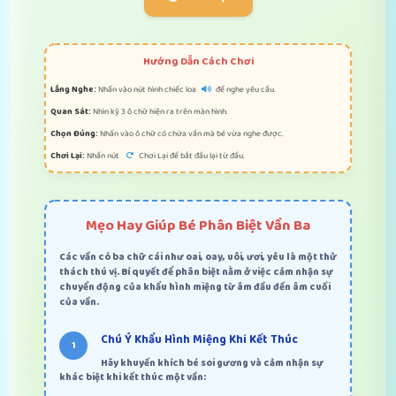
Hướng Dẫn Cách Chơi
Lắng Nghe:
Nhấn vào nút hình chiếc loa
để nghe yêu cầu.
Quan Sát:
Nhìn kỹ 3 ô chữ hiện ra trên màn hình.
Chọn Đúng:
Nhấn vào ô chữ có chứa vần mà bé vừa nghe được.
Chơi Lại:
Nhấn nút
Chơi Lại để bắt đầu lại từ đầu.
Mẹo Hay Giúp Bé Phân Biệt Vần Ba
Các vần có ba chữ cái như
oai, oay, uôi, ươi, yêu
là một thử
thách thú vị. Bí quyết để phân biệt nằm ở việc cảm nhận sự
chuyển động của khẩu hình miệng từ âm đầu đến âm cuối
của vần.
Chú Ý Khẩu Hình Miệng Khi Kết Thúc
Hãy khuyến khích bé soi gương và cảm nhận sự
khác biệt khi kết thúc một vần: