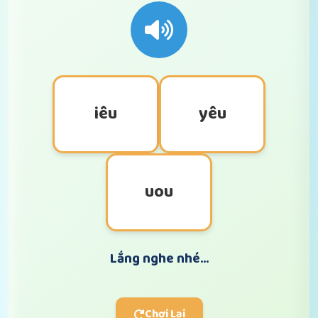
iêu
yêu
uou
Lắng nghe nhé...
Chơi Lại