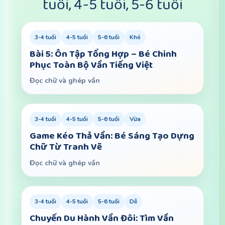
tuổi, 4-5 tuổi, 5-6 tuổi
3-4 tuổi
4-5 tuổi
5-6 tuổi
Khó
Bài 5: Ôn Tập Tổng Hợp – Bé Chinh
Phục Toàn Bộ Vần Tiếng Việt
Đọc chữ và ghép vần
3-4 tuổi
4-5 tuổi
5-6 tuổi
Vừa
Game Kéo Thả Vần: Bé Sáng Tạo Dựng
Chữ Từ Tranh Vẽ
Đọc chữ và ghép vần
3-4 tuổi
4-5 tuổi
5-6 tuổi
Dễ
Chuyến Du Hành Vần Đôi: Tìm Vần