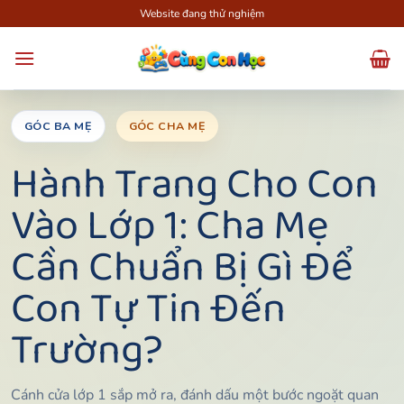
Bỏ
Website đang thử nghiệm
qua
nội
dung
GÓC BA MẸ
GÓC CHA MẸ
Hành Trang Cho Con
Vào Lớp 1: Cha Mẹ
Cần Chuẩn Bị Gì Để
Con Tự Tin Đến
Trường?
Cánh cửa lớp 1 sắp mở ra, đánh dấu một bước ngoặt quan