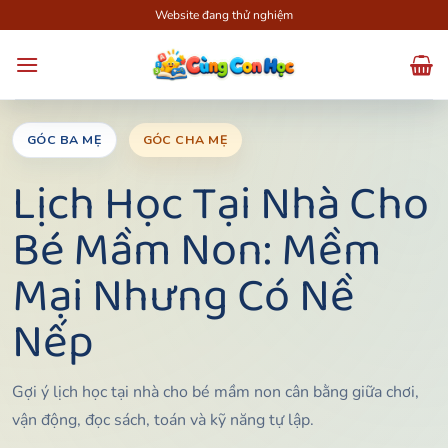
Bỏ
Website đang thử nghiệm
qua
nội
dung
GÓC BA MẸ
GÓC CHA MẸ
Lịch Học Tại Nhà Cho
Bé Mầm Non: Mềm
Mại Nhưng Có Nề
Nếp
Gợi ý lịch học tại nhà cho bé mầm non cân bằng giữa chơi,
vận động, đọc sách, toán và kỹ năng tự lập.