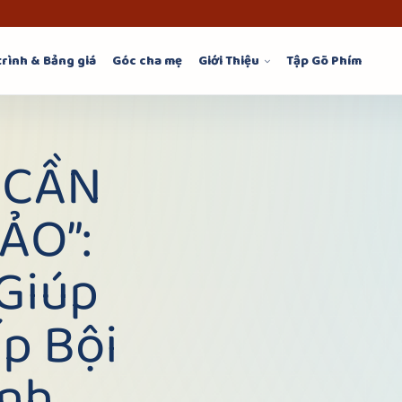
trình & Bảng giá
Góc cha mẹ
Giới Thiệu
Tập Gõ Phím
 CẦN
ẢO”:
 Giúp
p Bội
ình