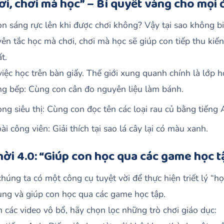
ơi, chơi mà học” – Bí quyết vàng cho mọi 
n sáng rực lên khi được chơi không? Vậy tại sao không b
ên tắc học mà chơi, chơi mà học sẽ giúp con tiếp thu kiế
t.
việc học trên bàn giấy. Thế giới xung quanh chính là lớp h
ng bếp: Cùng con cân đo nguyên liệu làm bánh.
ng siêu thị: Cùng con đọc tên các loại rau củ bằng tiếng 
i công viên: Giải thích tại sao lá cây lại có màu xanh.
thời 4.0: “Giúp con học qua các game học t
chúng ta có một công cụ tuyệt vời để thực hiện triết lý “h
ụng và giúp con học qua các game học tập.
 các video vô bổ, hãy chọn lọc những trò chơi giáo dục: