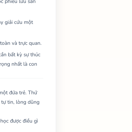
c phiêu lưu săn
y giải cứu một
oàn và trực quan.
ần bất kỳ sự thúc
rọng nhất là con
một đứa trẻ. Thứ
tự tin, lòng dũng
học được điều gì