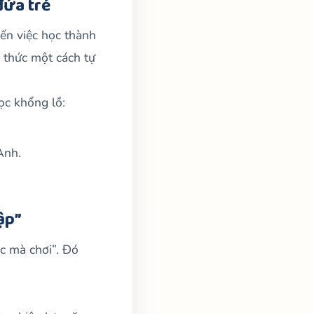
đứa trẻ
iến việc học thành
n thức một cách tự
ọc khổng lồ:
Anh.
ập”
ọc mà chơi”. Đó