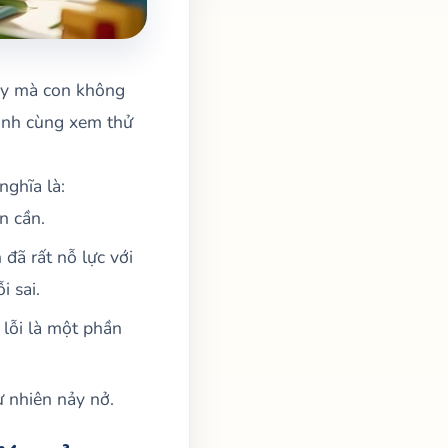
này mà con không
mình cùng xem thử
nghĩa là:
n cần.
 đã rất nỗ lực với
i sai.
 lỗi là một phần
ự nhiên nảy nở.