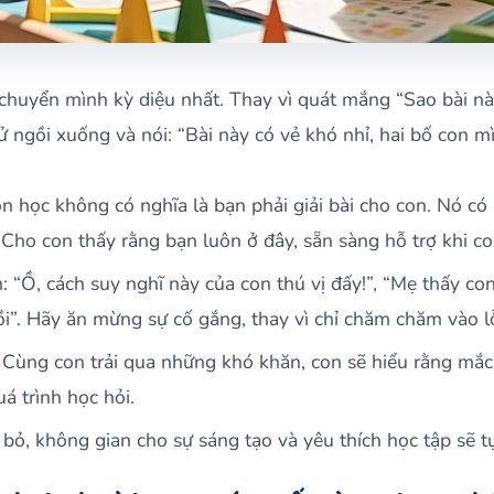
 chuyển mình kỳ diệu nhất. Thay vì quát mắng “Sao bài 
ử ngồi xuống và nói: “Bài này có vẻ khó nhỉ, hai bố con 
n học không có nghĩa là bạn phải giải bài cho con. Nó có 
 Cho con thấy rằng bạn luôn ở đây, sẵn sàng hỗ trợ khi co
 “Ồ, cách suy nghĩ này của con thú vị đấy!”, “Mẹ thấy con
ồi”. Hãy ăn mừng sự cố gắng, thay vì chỉ chăm chăm vào lỗ
 Cùng con trải qua những khó khăn, con sẽ hiểu rằng mắc
uá trình học hỏi.
 bỏ, không gian cho sự sáng tạo và yêu thích học tập sẽ t