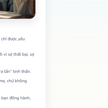
 chỉ được yêu
 vì sợ thất bại, sợ
a tấn” tinh thần.
 mẹ, chứ không
i bạn đồng hành,