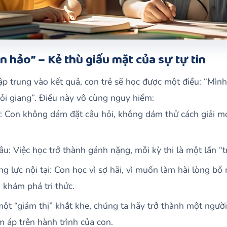
àn hảo” – Kẻ thù giấu mặt của sự tự tin
ập trung vào kết quả, con trẻ sẽ học được một điều: “Mình
ỏi giang”. Điều này vô cùng nguy hiểm:
ử: Con không dám đặt câu hỏi, không dám thử cách giải mới
âu: Việc học trở thành gánh nặng, mỗi kỳ thi là một lần “tr
 lực nội tại: Con học vì sợ hãi, vì muốn làm hài lòng bố
, khám phá tri thức.
một “giám thị” khắt khe, chúng ta hãy trở thành một ngườ
 áp trên hành trình của con.