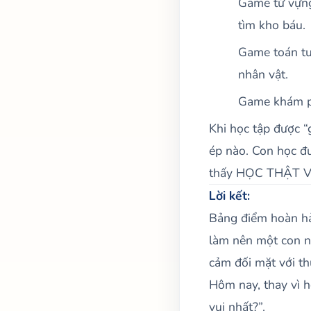
Game từ vựng
tìm kho báu.
Game toán tư
nhân vật.
Game khám ph
Khi học tập được “
ép nào. Con học đư
thấy HỌC THẬT V
Lời kết:
Bảng điểm hoàn hảo
làm nên một con ng
cảm đối mặt với thử
Hôm nay, thay vì h
vui nhất?”.