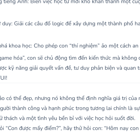
 tiếng Anh: Biến việc học từ mới khô khan thành một cuộ
 duy: Giải các câu đố logic để xây dựng một thành phố ha
á khoa học: Cho phép con “thí nghiệm” ảo một cách an t
game hóa”, con sẽ chủ động tìm đến kiến thức mà không c
ợc kỹ năng giải quyết vấn đề, tư duy phản biện và quan t
UI!
 có thể đẹp, nhưng nó không thể định nghĩa giá trị của 
ười thành công và hạnh phúc trong tương lai chính là sự 
 thách và một tình yêu bền bỉ với việc học hỏi suốt đời.
ỏi “Con được mấy điểm?”, hãy thử hỏi con: “Hôm nay con 