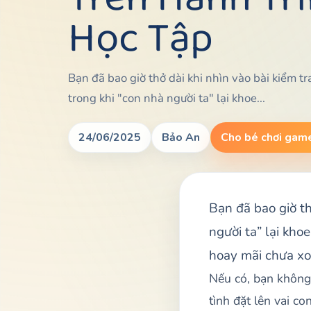
Học Tập
Bạn đã bao giờ thở dài khi nhìn vào bài kiểm tr
trong khi "con nhà người ta" lại khoe...
24/06/2025
Bảo An
Cho bé chơi game
Bạn đã bao giờ th
người ta” lại kho
hoay mãi chưa xo
Nếu có, bạn không 
tình đặt lên vai c