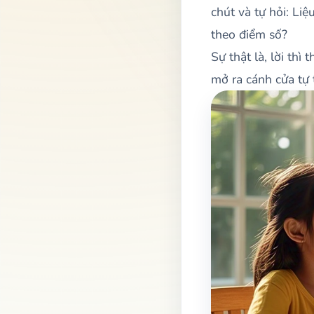
chút và tự hỏi: Li
theo điểm số?
Sự thật là, lời th
mở ra cánh cửa tự t