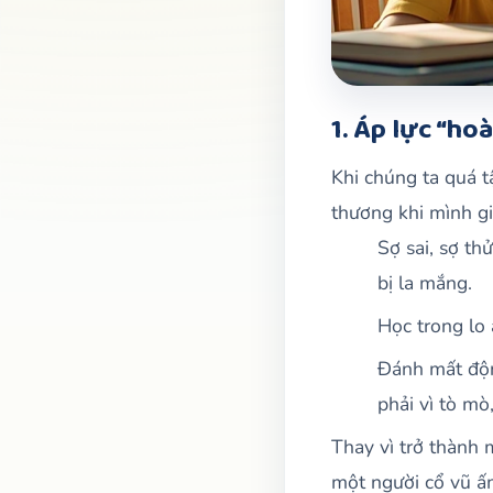
1. Áp lực “ho
Khi chúng ta quá t
thương khi mình gi
Sợ sai, sợ th
bị la mắng.
Học trong lo 
Đánh mất động
phải vì tò mò
Thay vì trở thành 
một người cổ vũ ấm