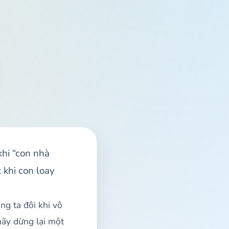
khi “con nhà
 khi con loay
ng ta đôi khi vô
hãy dừng lại một