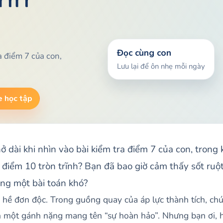
Đọc cùng con
a điểm 7 của con,
Lưu lại để ôn nhẹ mỗi ngày
 học tập
ở dài khi nhìn vào bài kiểm tra điểm 7 của con, trong 
e điểm 10 tròn trĩnh? Bạn đã bao giờ cảm thấy sốt ruột
ng một bài toán khó?
hề đơn độc. Trong guồng quay của áp lực thành tích, chú
on một gánh nặng mang tên “sự hoàn hảo”. Nhưng bạn ơi, 