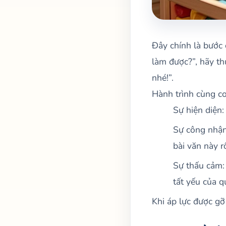
Đây chính là bước
làm được?”, hãy th
nhé!”.
Hành trình cùng co
Sự hiện diện:
Sự công nhận:
bài văn này r
Sự thấu cảm:
tất yếu của q
Khi áp lực được gỡ