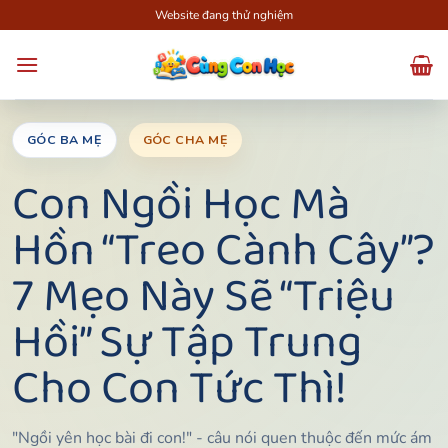
Bỏ
Website đang thử nghiệm
qua
nội
dung
GÓC BA MẸ
GÓC CHA MẸ
Con Ngồi Học Mà
Hồn “Treo Cành Cây”?
7 Mẹo Này Sẽ “Triệu
Hồi” Sự Tập Trung
Cho Con Tức Thì!
"Ngồi yên học bài đi con!" - câu nói quen thuộc đến mức ám