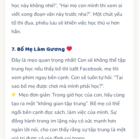
học này không nhé!”, “Hai mẹ con mình thi xem ai
viết xong đoạn văn này trước nha?”. Một chút yếu
tố thi đua, phiêu lưu sẽ khiến việc học thú vị hơn
hẳn.
7. Bố Mẹ Làm Gương
Đây là mẹo quan trọng nhất! Con sẽ không thể tập
trung học nếu thấy bố thì lướt Facebook, mẹ thì
xem phim ngay bên cạnh. Con sẽ luôn tự hỏi: “Tại
sao bố mẹ được chơi mà mình phải học?”.
Mẹo đơn giản: Trong giờ học của con, hãy cùng
tạo ra một “không gian tập trung”. Bố mẹ có thể
ngồi bên cạnh đọc sách, làm việc của mình. Sự
đồng hành trong im lặng này có sức mạnh hơn
ngàn lời nói, cho con thấy rằng sự tập trung là một
giá trị được cả gia đình coi trọng.