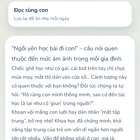
Đọc cùng con
Lưu lại để ôn nhẹ mỗi ngày
“Ngồi yên học bài đi con!” – câu nói quen
thuộc đến mức ám ảnh trong mỗi gia đình.
Chiếc ghế học như có gai, cái bút trên tay chỉ chực
múa may, mắt thì dán vào cửa sổ… Cảnh tượng này
có quen thuộc với bạn không? Đôi lúc chúng ta tự
hỏi: “Rõ ràng con mình thông minh, sao cứ đến lúc
học là lại như có ‘giun’ trong người?”.
Khoan vội mắng con lười hay dán nhãn “mất tập
trung”, bố mẹ nhé! Khoa học đã chứng minh, khả
năng tập trung của trẻ em vốn dĩ ngắn hơn người
lớn rất nhiều. Vấn đề không phải ở con, mà là