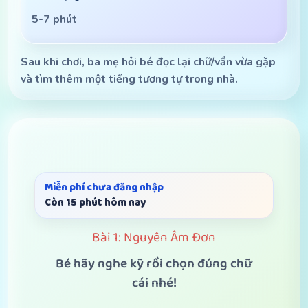
5-7 phút
Sau khi chơi, ba mẹ hỏi bé đọc lại chữ/vần vừa gặp
và tìm thêm một tiếng tương tự trong nhà.
Miễn phí chưa đăng nhập
Còn 15 phút hôm nay
Bài 1: Nguyên Âm Đơn
Bé hãy nghe kỹ rồi chọn đúng chữ
cái nhé!