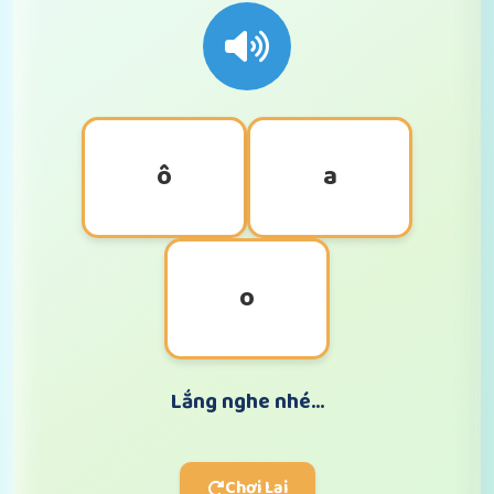
ô
a
o
Lắng nghe nhé...
Chơi Lại