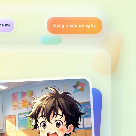
ha mẹ
Đăng nhập/ Đăng ký