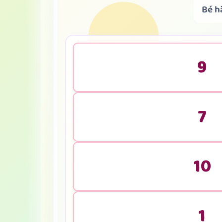
Bé h
9
7
10
1