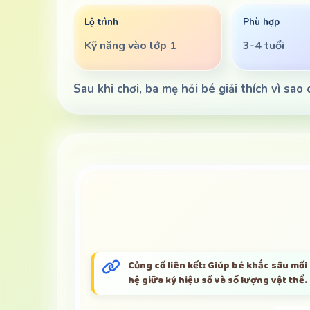
Lộ trình
Phù hợp
Kỹ năng vào lớp 1
3-4 tuổi
Sau khi chơi, ba mẹ hỏi bé giải thích vì sa
Củng cố liên kết:
Giúp bé khắc sâu mối 
hệ giữa ký hiệu số và số lượng vật thể.