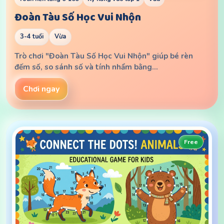
Đoàn Tàu Số Học Vui Nhộn
3-4 tuổi
Vừa
Trò chơi "Đoàn Tàu Số Học Vui Nhộn" giúp bé rèn
đếm số, so sánh số và tính nhẩm bằng…
Chơi ngay
Free