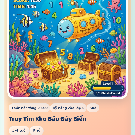
Toán nền tảng 0-100
Kỹ năng vào lớp 1
Khó
Truy Tìm Kho Báu Đáy Biển
3-4 tuổi
Khó