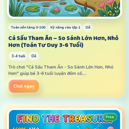
Toán nền tảng 0-100
Kỹ năng vào lớp 1
Dễ
Cá Sấu Tham Ăn – So Sánh Lớn Hơn, Nhỏ
Hơn (Toán Tư Duy 3-6 Tuổi)
3-4 tuổi
Dễ
Trò chơi "Cá Sấu Tham Ăn - So Sánh Lớn Hơn, Nhỏ
Hơn" giúp bé 3-6 tuổi luyện đếm số,…
Chơi ngay
Free