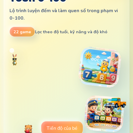
Lộ trình luyện đếm và làm quen số trong phạm vi
0-100.
CHỌN
Lọc theo độ tuổi, kỹ năng và độ khó
22 game
GAME
TOÁN
ĐỌC VUI
VUI
TƯ DUY
Tiến độ của bé