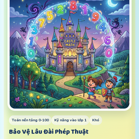
Toán nền tảng 0-100
Kỹ năng vào lớp 1
Khó
Bảo Vệ Lâu Đài Phép Thuật