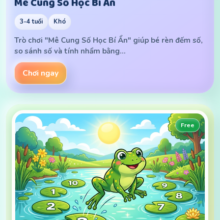
Mê Cung Số Học Bí Ẩn
3-4 tuổi
Khó
Trò chơi "Mê Cung Số Học Bí Ẩn" giúp bé rèn đếm số,
so sánh số và tính nhẩm bằng…
Chơi ngay
Free