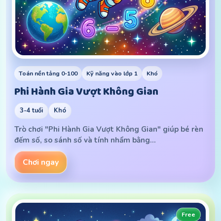
Toán nền tảng 0-100
Kỹ năng vào lớp 1
Khó
Phi Hành Gia Vượt Không Gian
3-4 tuổi
Khó
Trò chơi "Phi Hành Gia Vượt Không Gian" giúp bé rèn
đếm số, so sánh số và tính nhẩm bằng…
Chơi ngay
Free