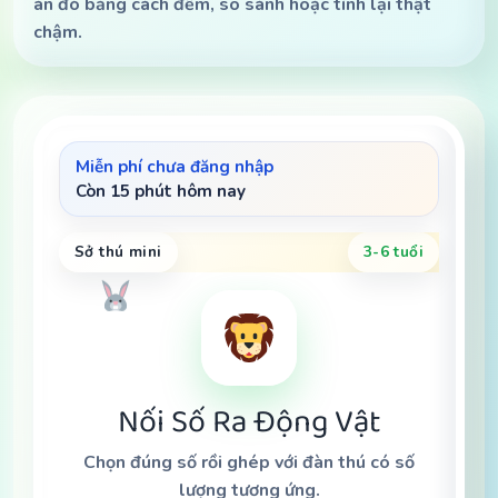
án đó bằng cách đếm, so sánh hoặc tính lại thật
chậm.
Miễn phí chưa đăng nhập
Còn 15 phút hôm nay
Sở thú mini
3-6 tuổi
Nối Số Ra Động Vật
Chọn đúng số rồi ghép với đàn thú có số
lượng tương ứng.