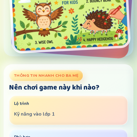
THÔNG TIN NHANH CHO BA MẸ
Nên chơi game này khi nào?
Lộ trình
Kỹ năng vào lớp 1