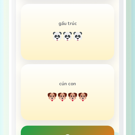
gấu trúc
cún con