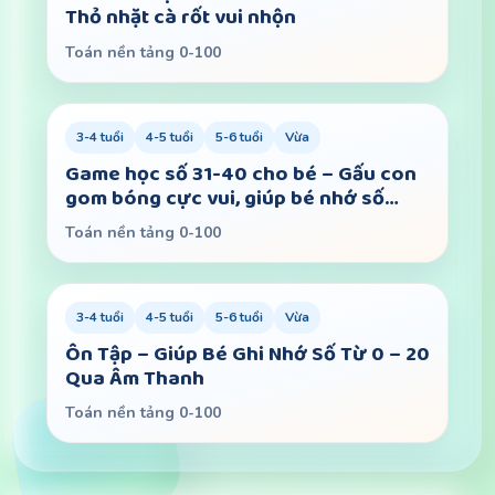
Thỏ nhặt cà rốt vui nhộn
Toán nền tảng 0-100
3-4 tuổi
4-5 tuổi
5-6 tuổi
Vừa
Game học số 31-40 cho bé – Gấu con
gom bóng cực vui, giúp bé nhớ số
nhanh
Toán nền tảng 0-100
3-4 tuổi
4-5 tuổi
5-6 tuổi
Vừa
Ôn Tập – Giúp Bé Ghi Nhớ Số Từ 0 – 20
Qua Âm Thanh
Toán nền tảng 0-100