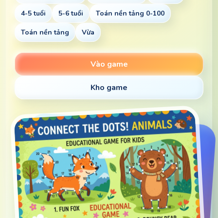
4-5 tuổi
5-6 tuổi
Toán nền tảng 0-100
Toán nền tảng
Vừa
Vào game
Kho game