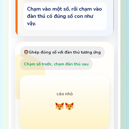
Chạm vào một số, rồi chạm vào
đàn thú có đúng số con như
vậy.
Ghép đúng số với đàn thú tương ứng
Chạm số trước, chạm đàn thú sau
cáo nhỏ