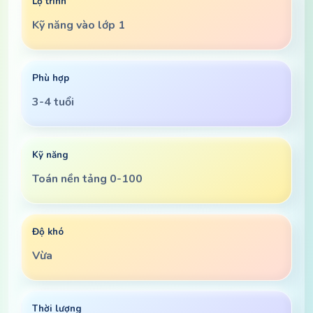
Lộ trình
Kỹ năng vào lớp 1
Phù hợp
3-4 tuổi
Kỹ năng
Toán nền tảng 0-100
Độ khó
Vừa
Thời lượng