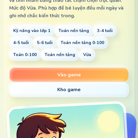
và tính nhẩm bằng thao tác chạm chọn trực quan.
Mức độ Vừa. Phù hợp để bé luyện đều mỗi ngày và
ghi nhớ chắc kiến thức trong.
Kỹ năng vào lớp 1
Toán nền tảng
3-4 tuổi
4-5 tuổi
5-6 tuổi
Toán nền tảng 0-100
Toán 0-100
Toán nền tảng
Vừa
Vào game
Kho game