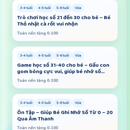
3-4 tuổi
4-5 tuổi
5-6 tuổi
Vừa
Trò chơi học số 21 đến 30 cho bé – Bé
Thỏ nhặt cà rốt vui nhộn
Toán nền tảng 0-100
3-4 tuổi
4-5 tuổi
5-6 tuổi
Vừa
Game học số 31-40 cho bé – Gấu con
gom bóng cực vui, giúp bé nhớ số
nhanh
Toán nền tảng 0-100
3-4 tuổi
4-5 tuổi
5-6 tuổi
Vừa
Ôn Tập – Giúp Bé Ghi Nhớ Số Từ 0 – 20
Qua Âm Thanh
Toán nền tảng 0-100