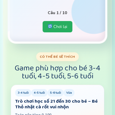
Câu 1 / 10
Chơi lại
CÓ THỂ BÉ SẼ THÍCH
Game phù hợp cho bé 3-4
tuổi, 4-5 tuổi, 5-6 tuổi
3-4 tuổi
4-5 tuổi
5-6 tuổi
Vừa
Trò chơi học số 21 đến 30 cho bé – Bé
Thỏ nhặt cà rốt vui nhộn
Toán nền tảng 0-100