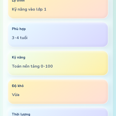
Lộ trình
Kỹ năng vào lớp 1
Phù hợp
3-4 tuổi
Kỹ năng
Toán nền tảng 0-100
Độ khó
Vừa
Thời lượng